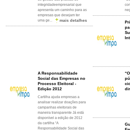
integridadeempresarial que
con
apresenta um caminho para as
neg
empresas que desejam ter
mais detalhes
uma ge...
Pr
pa
Su
In
A Responsabilidade
“O
Social das Empresas no
pú
Processo Eleitoral -
ci
Edição 2012
di
Cartilha ajuda empresas a
analisar realizar doações para
campanhas eleitorais de
maneira transparente Já está
disponível a edição de 2012
da cartilha “A
Gu
Responsabilidade Social das
Em