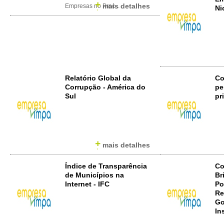
mais detalhes
Empresas no Proc...
Ni
Relatório Global da
Co
Corrupção - América do
pe
Sul
pr
mais detalhes
Índice de Transparência
Co
de Municípios na
Br
Internet - IFC
Po
Re
Go
In