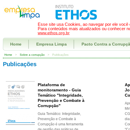
Esse site usa Cookies, ao navegar por ele você
Para conteúdos mais atualizados ou conhecer noss
www.ethos.org.br
Home
Empresa Limpa
Pacto Contra a Corrupç
Home
>
Sobre a corrupção
>
Publicações
Publicações
Plataforma de
Ap
monitoramento - Guia
Jo
Temático "Integridade,
Co
Prevenção e Combate à
Apr
Corrupção"
Min
Guia Temático: Integridade,
CG
Prevenção e Combate à
dia
Corrupção é uma ferramenta
Con
de gestão das práticas de
"Co