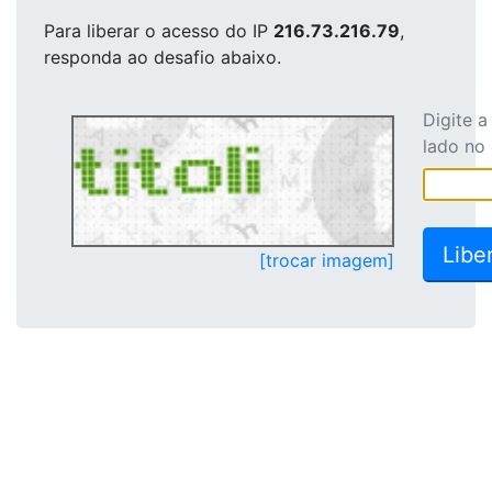
Para liberar o acesso
do IP
216.73.216.79
,
responda ao desafio abaixo.
Digite 
lado no
[trocar imagem]